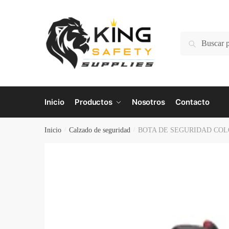
Skip
Skip
to
to
navigation
content
Buscar
Buscar
por:
Inicio
Productos
Nosotros
Contacto
Inicio
/
Calzado de seguridad
/
BOTA DE SEGURIDAD COL