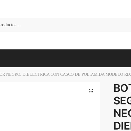
OR NEGRO, DIELECTRICA CON CASCO DE POLIAMIDA MODELO RD
BO
🔍
SE
NE
DI