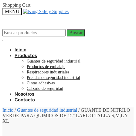
Skip
Skip
Shopping Cart
to
to
MENU
navigation
content
Buscar
Buscar
Buscar
Buscar
por:
por:
Inicio
Productos
Guantes de seguridad industrial
Productos de embalaje
Respiradores industriales
Prendas de seguridad industrial
Cintas adhesivas
Calzado de seguridad
Nosotros
Contacto
Inicio
/
Guantes de seguridad industrial
/
GUANTE DE NITRILO
VERDE PARA QUIMICOS DE 15” LARGO TALLA S,M,L Y
XL