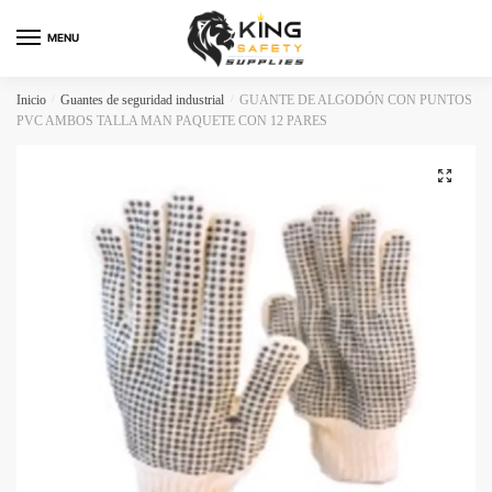
Skip
Skip
to
to
MENU
navigation
content
Inicio
/
Guantes de seguridad industrial
/
GUANTE DE ALGODÓN CON PUNTOS
PVC AMBOS TALLA MAN PAQUETE CON 12 PARES
🔍