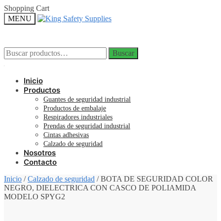
Skip
Skip
Shopping Cart
to
to
MENU
navigation
content
Buscar
Buscar
Buscar
Buscar
por:
por:
Inicio
Productos
Guantes de seguridad industrial
Productos de embalaje
Respiradores industriales
Prendas de seguridad industrial
Cintas adhesivas
Calzado de seguridad
Nosotros
Contacto
Inicio
/
Calzado de seguridad
/
BOTA DE SEGURIDAD COLOR
NEGRO, DIELECTRICA CON CASCO DE POLIAMIDA
MODELO SPYG2