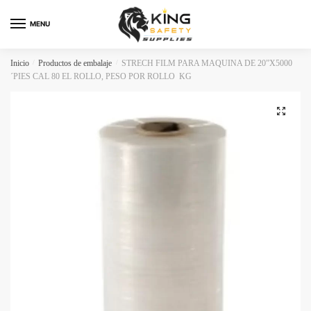
Skip
Skip
to
to
MENU
navigation
content
Inicio
/
Productos de embalaje
/
STRECH FILM PARA MAQUINA DE 20”X5000
´PIES CAL 80 EL ROLLO, PESO POR ROLLO KG
🔍