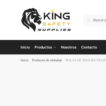
Skip
Skip
to
to
navigation
content
Buscar
Buscar
por:
Inicio
Productos
Nosotros
Contacto
Inicio
/
Productos de embalaje
/
BOLSA DE BASURA NEGRA